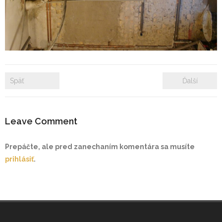
- Zámkové dlažby
- Rekonštrukcie bytových a nebytových priestorov
- Plastové okná a dvere
Späť
Ďalší
Prenájom bytových a kancelárskych priestorov
Prenájom billboardov
Leave Comment
Referencie
Prepáčte, ale pred zanechaním komentára sa musíte
prihlásiť
.