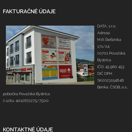
FAKTURAČNÉ ÚDAJE
DATA, s.r.o.
Adresa:
M.R.Štefánika
171/24
01701 Považská
Bystrica
IČO: 45 960 453
DIČ DPH:
SK2023154848
Banka: ČSOB, a.s.,
pobočka Považská Bystrica
č.účtu: 4012672275/7500
KONTAKTNÉ ÚDAJE