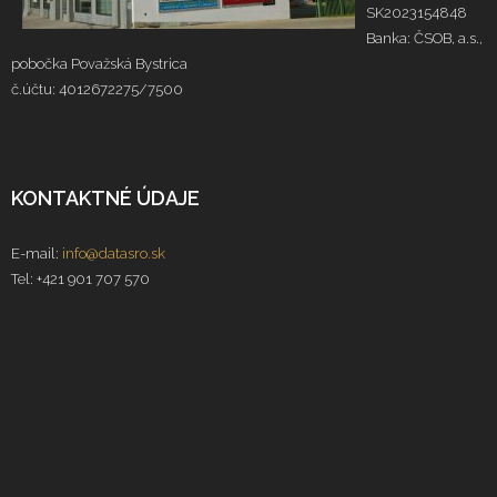
SK2023154848
Banka: ČSOB, a.s.,
pobočka Považská Bystrica
č.účtu: 4012672275/7500
KONTAKTNÉ ÚDAJE
E-mail:
info@datasro.sk
Tel: +421 901 707 570