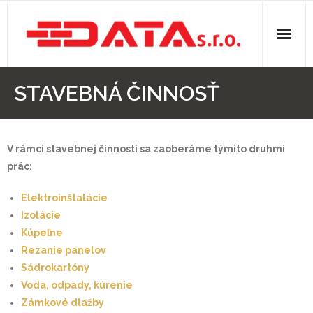
O nás
STAVEBNÁ ČINNOSŤ
Stavebná činnosť
- Elektroinštalácie
V rámci stavebnej činnosti sa zaoberáme týmito druhmi
prác:
- Izolácie
Elektroinštalácie
- Kúpeľne
Izolácie
Kúpeľne
- Rezanie panelov
Rezanie panelov
Sádrokartóny
- Sádrokartóny
Voda, odpady, kúrenie
Zámkové dlažby
- Voda, odpady, kúrenie