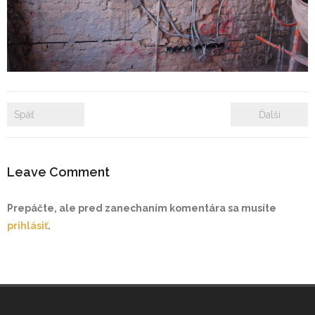
- Zámkové dlažby
- Rekonštrukcie bytových a nebytových priestorov
- Plastové okná a dvere
Späť
Ďalší
Prenájom bytových a kancelárskych priestorov
Prenájom billboardov
Leave Comment
Referencie
Prepáčte, ale pred zanechaním komentára sa musíte
prihlásiť
.