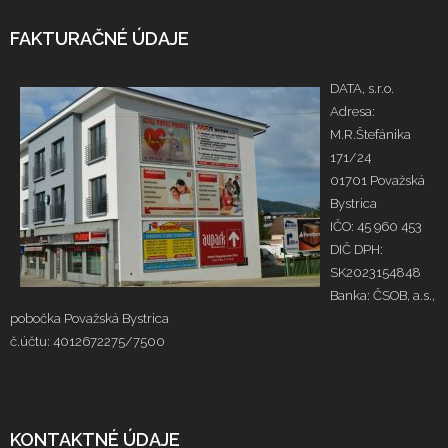
FAKTURAČNÉ ÚDAJE
DATA, s.r.o.
Adresa:
M.R.Štefánika
171/24
01701 Považská
Bystrica
IČO: 45 960 453
DIČ DPH:
SK2023154848
Banka: ČSOB, a.s.,
pobočka Považská Bystrica
č.účtu: 4012672275/7500
KONTAKTNÉ ÚDAJE