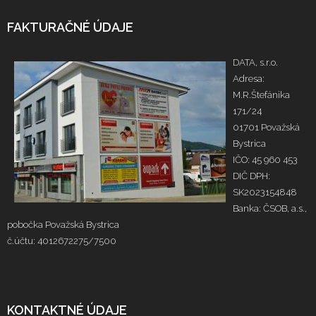
FAKTURAČNÉ ÚDAJE
DATA, s.r.o.
Adresa:
M.R.Štefánika
171/24
01701 Považská
Bystrica
IČO: 45 960 453
DIČ DPH:
SK2023154848
Banka: ČSOB, a.s.,
pobočka Považská Bystrica
č.účtu: 4012672275/7500
KONTAKTNÉ ÚDAJE