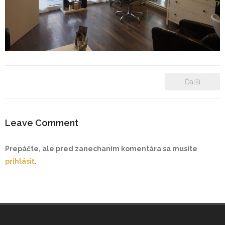
- Zámkové dlažby
- Rekonštrukcie bytových a nebytových priestorov
- Plastové okná a dvere
Ďalší
Prenájom bytových a kancelárskych priestorov
Prenájom billboardov
Leave Comment
Referencie
Prepáčte, ale pred zanechaním komentára sa musíte
prihlásiť
.