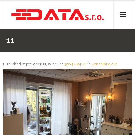
O nás
11
Stavebná činnosť
- Elektroinštalácie
Published
september 11, 2016
at
3264 × 2448
in
Kancelária č.8
- Izolácie
- Kúpeľne
- Rezanie panelov
- Sádrokartóny
- Voda, odpady, kúrenie