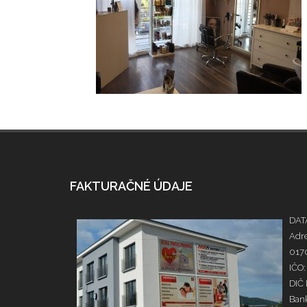
FAKTURAČNÉ ÚDAJE
DATA
Adre
0170
IČO:
DIČ
Bank