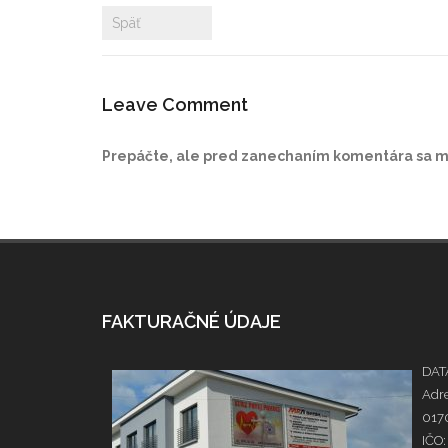
Späť
Leave Comment
Prepáčte, ale pred zanechaním komentára sa 
FAKTURAČNÉ ÚDAJE
DATA
Adre
0170
IČO: