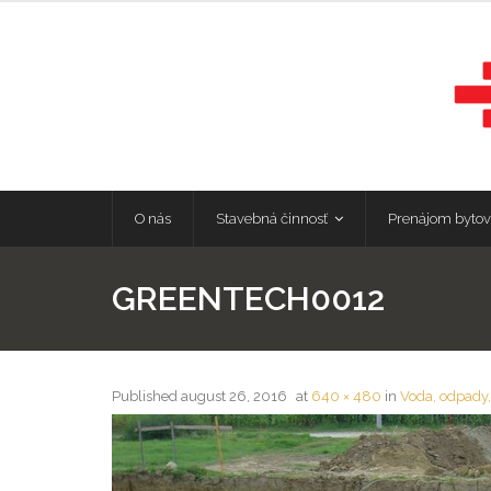
O nás
Stavebná činnosť
Prenájom bytov
GREENTECH0012
Published
august 26, 2016
at
640 × 480
in
Voda, odpady,