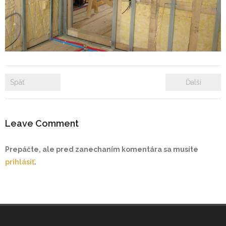
- Zámkové dlažby
- Rekonštrukcie bytových a nebytových priestorov
- Plastové okná a dvere
Späť
Ďalší
Prenájom bytových a kancelárskych priestorov
Prenájom billboardov
Leave Comment
Referencie
Prepáčte, ale pred zanechaním komentára sa musíte
prihlásiť
.