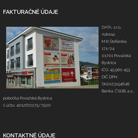
FAKTURAČNÉ ÚDAJE
DATA, s.r.o.
Adresa:
M.R.Štefánika
171/24
01701 Považská
Bystrica
IČO: 45 960 453
DIČ DPH:
SK2023154848
Banka: ČSOB, a.s.,
pobočka Považská Bystrica
č.účtu: 4012672275/7500
KONTAKTNÉ ÚDAJE