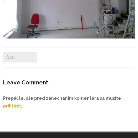
- Zámkové dlažby
- Rekonštrukcie bytových a nebytových priestorov
- Plastové okná a dvere
Prenájom bytových a kancelárskych priestorov
Späť
Prenájom billboardov
Leave Comment
Referencie
Prepáčte, ale pred zanechaním komentára sa musíte
prihlásiť
.