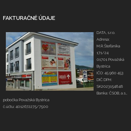
FAKTURAČNÉ ÚDAJE
DATA, s.r.o.
Adresa:
M.R.Štefánika
171/24
01701 Považská
Bystrica
IČO: 45 960 453
DIČ DPH:
SK2023154848
Banka: ČSOB, a.s.,
pobočka Považská Bystrica
č.účtu: 4012672275/7500