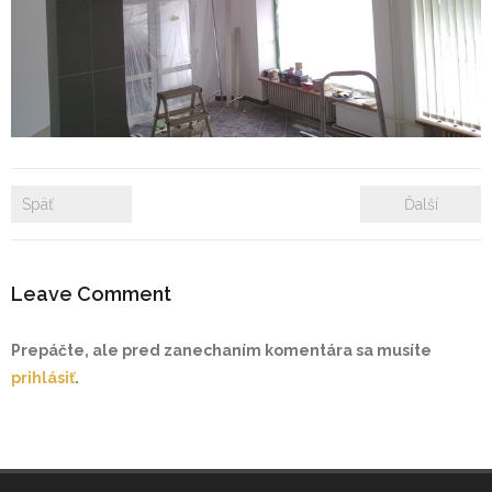
- Zámkové dlažby
- Rekonštrukcie bytových a nebytových priestorov
- Plastové okná a dvere
Prenájom bytových a kancelárskych priestorov
Späť
Ďalší
Prenájom billboardov
Leave Comment
Referencie
Prepáčte, ale pred zanechaním komentára sa musíte
prihlásiť
.