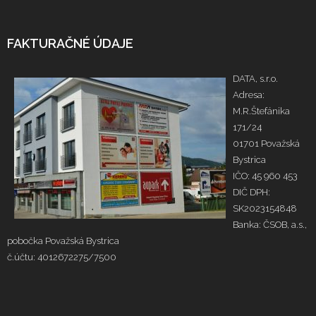
FAKTURAČNÉ ÚDAJE
DATA, s.r.o.
Adresa:
M.R.Štefánika
171/24
01701 Považská
Bystrica
IČO: 45 960 453
DIČ DPH:
SK2023154848
Banka: ČSOB, a.s.,
pobočka Považská Bystrica
č.účtu: 4012672275/7500