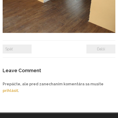
- Zámkové dlažby
- Rekonštrukcie bytových a nebytových priestorov
- Plastové okná a dvere
Prenájom bytových a kancelárskych priestorov
Späť
Ďalší
Prenájom billboardov
Leave Comment
Referencie
Prepáčte, ale pred zanechaním komentára sa musíte
prihlásiť
.