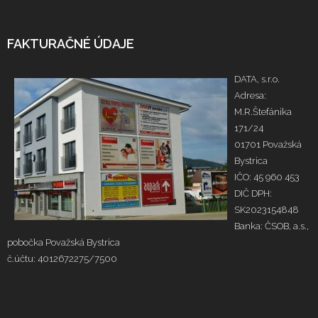
FAKTURAČNÉ ÚDAJE
DATA, s.r.o.
Adresa:
M.R.Štefánika
171/24
01701 Považská
Bystrica
IČO: 45 960 453
DIČ DPH:
SK2023154848
Banka: ČSOB, a.s.,
pobočka Považská Bystrica
č.účtu: 4012672275/7500