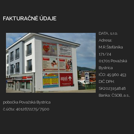
FAKTURAČNÉ ÚDAJE
DATA, s.r.o.
Adresa:
M.R.Štefánika
171/24
01701 Považská
Bystrica
IČO: 45 960 453
DIČ DPH:
SK2023154848
Banka: ČSOB, a.s.,
pobočka Považská Bystrica
č.účtu: 4012672275/7500