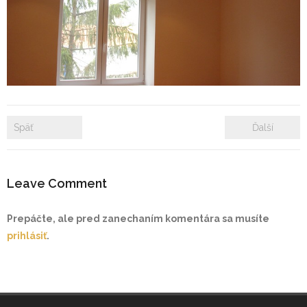
- Zámkové dlažby
- Rekonštrukcie bytových a nebytových priestorov
- Plastové okná a dvere
Prenájom bytových a kancelárskych priestorov
Späť
Ďalší
Prenájom billboardov
Leave Comment
Referencie
Prepáčte, ale pred zanechaním komentára sa musíte
prihlásiť
.