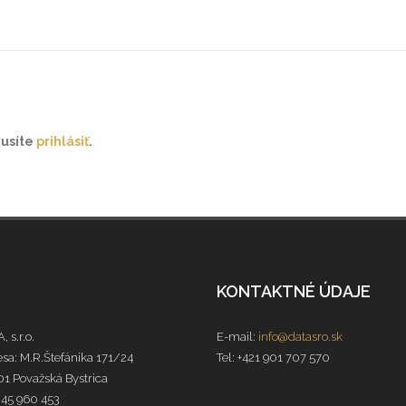
musíte
prihlásiť
.
KONTAKTNÉ ÚDAJE
, s.r.o.
E-mail:
info@datasro.sk
sa: M.R.Štefánika 171/24
Tel: +421 901 707 570
1 Považská Bystrica
 45 960 453