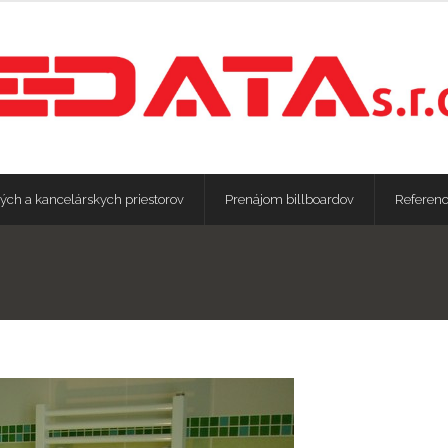
ých a kancelárskych priestorov
Prenájom billboardov
Referenc