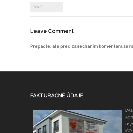
Späť
Leave Comment
Prepáčte, ale pred zanechaním komentára sa 
FAKTURAČNÉ ÚDAJE
DATA
Adre
0170
IČO: