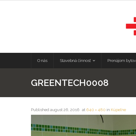
O nás
Stavebná činnosť
Prenájom bytov
GREENTECH0008
Published
august 26, 2016
at
640 × 480
in
Kúpeľne