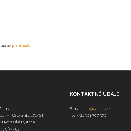
musíte
prihlásiť
.
KONTAKTNÉ ÚDAJE
, s.r.o.
E-mail:
info@datasro.sk
sa: M.R.Štefánika 171/24
Tel: +421 901 707 570
1 Považská Bystrica
 45 960 453