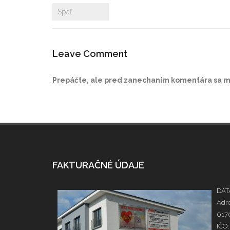
Späť
Leave Comment
Prepáčte, ale pred zanechaním komentára sa 
FAKTURAČNÉ ÚDAJE
DATA
Adre
0170
IČO: