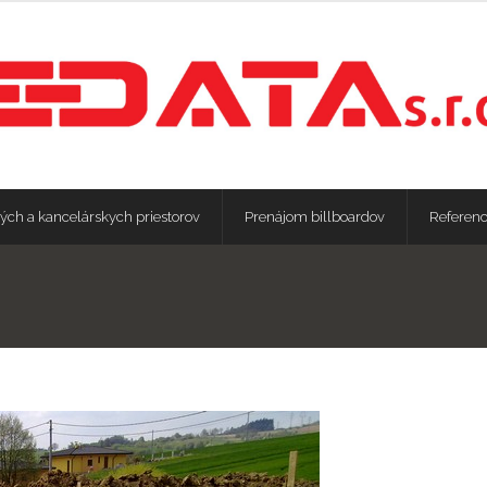
ých a kancelárskych priestorov
Prenájom billboardov
Referenc