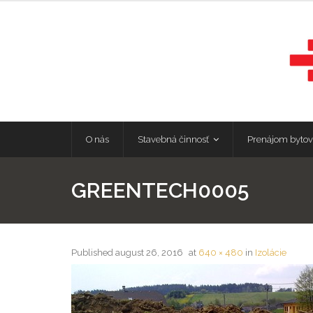
O nás
Stavebná činnosť
Prenájom bytov
GREENTECH0005
Published
august 26, 2016
at
640 × 480
in
Izolácie