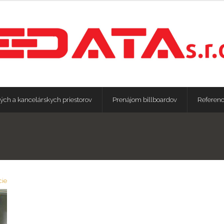
ých a kancelárskych priestorov
Prenájom billboardov
Referenc
cie