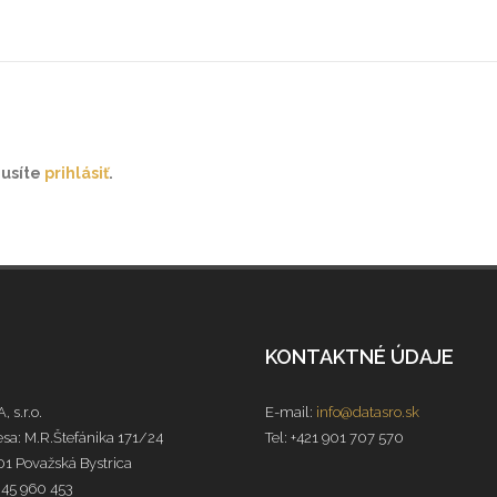
musíte
prihlásiť
.
KONTAKTNÉ ÚDAJE
, s.r.o.
E-mail:
info@datasro.sk
sa: M.R.Štefánika 171/24
Tel: +421 901 707 570
1 Považská Bystrica
 45 960 453