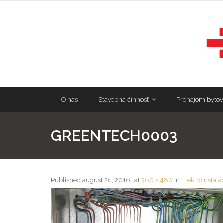
O nás
Stavebná činnosť
Prenájom bytov
GREENTECH0003
Published
august 26, 2016
at
360 × 480
in
Elektroinštalá