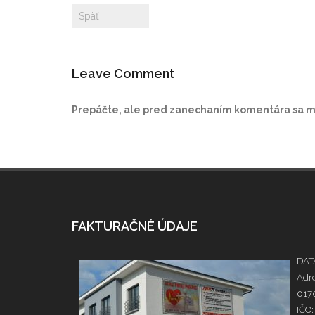
Späť
Leave Comment
Prepáčte, ale pred zanechaním komentára sa 
FAKTURAČNÉ ÚDAJE
DATA
Adre
0170
IČO: