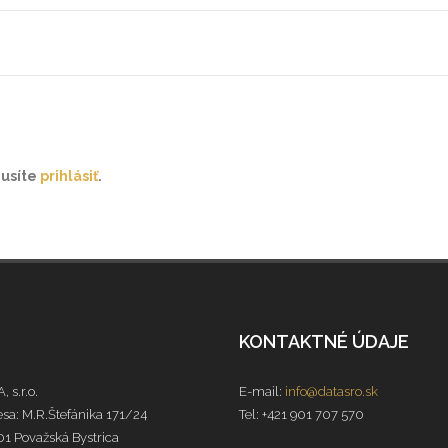
musíte
prihlásiť
.
KONTAKTNÉ ÚDAJE
, s.r.o.
E-mail:
info@datasro.sk
sa: M.R.Štefánika 171/24
Tel: +421 901 707 570
1 Považská Bystrica