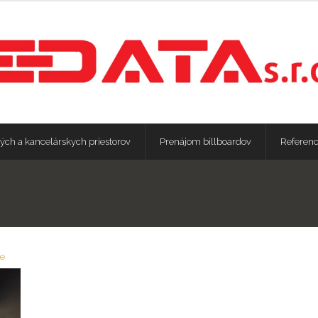
ých a kancelárskych priestorov
Prenájom billboardov
Referenc
ie