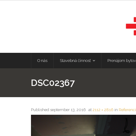
O nás
Stavebná činnosť
Prenájom bytov
DSC02367
Published
september 13, 2016
at
2112 × 2816
in
Referenc