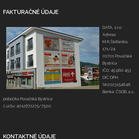
FAKTURAČNÉ ÚDAJE
DATA, s.r.o.
Adresa:
M.R.Štefánika
171/24
01701 Považská
Bystrica
IČO: 45 960 453
DIČ DPH:
SK2023154848
Banka: ČSOB, a.s.,
pobočka Považská Bystrica
č.účtu: 4012672275/7500
KONTAKTNÉ ÚDAJE