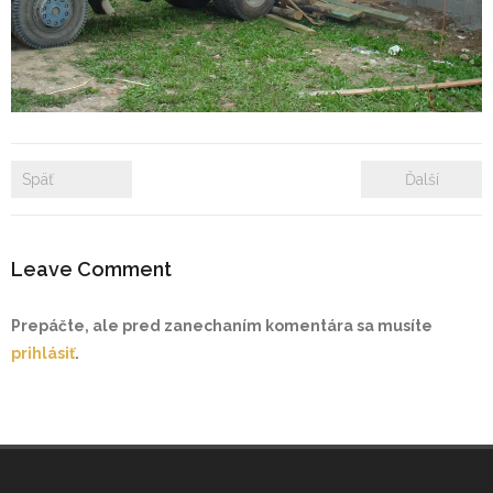
- Zámkové dlažby
- Rekonštrukcie bytových a nebytových priestorov
- Plastové okná a dvere
Späť
Ďalší
Prenájom bytových a kancelárskych priestorov
Prenájom billboardov
Leave Comment
Referencie
Prepáčte, ale pred zanechaním komentára sa musíte
prihlásiť
.