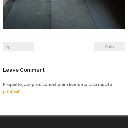
- Zámkové dlažby
- Rekonštrukcie bytových a nebytových priestorov
- Plastové okná a dvere
Späť
Ďalší
Prenájom bytových a kancelárskych priestorov
Prenájom billboardov
Leave Comment
Referencie
Prepáčte, ale pred zanechaním komentára sa musíte
prihlásiť
.