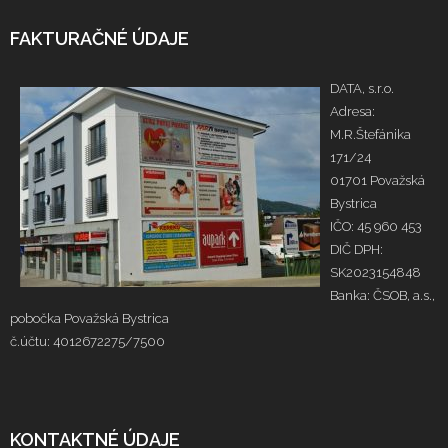
FAKTURAČNÉ ÚDAJE
DATA, s.r.o.
Adresa:
M.R.Štefánika
171/24
01701 Považská
Bystrica
IČO: 45 960 453
DIČ DPH:
SK2023154848
Banka: ČSOB, a.s.,
pobočka Považská Bystrica
č.účtu: 4012672275/7500
KONTAKTNÉ ÚDAJE