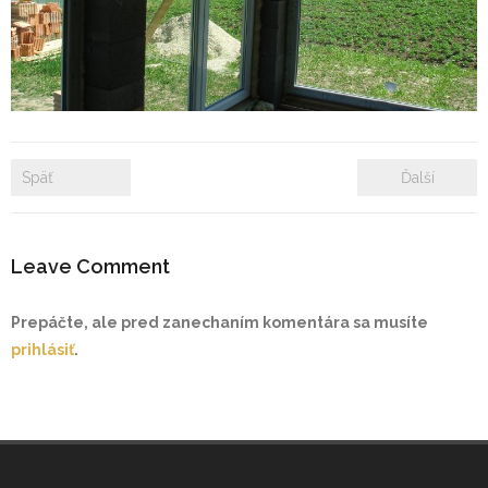
- Zámkové dlažby
- Rekonštrukcie bytových a nebytových priestorov
- Plastové okná a dvere
Späť
Ďalší
Prenájom bytových a kancelárskych priestorov
Prenájom billboardov
Leave Comment
Referencie
Prepáčte, ale pred zanechaním komentára sa musíte
prihlásiť
.