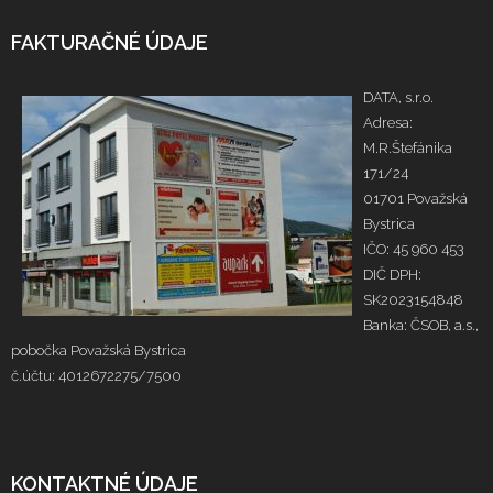
FAKTURAČNÉ ÚDAJE
DATA, s.r.o.
Adresa:
M.R.Štefánika
171/24
01701 Považská
Bystrica
IČO: 45 960 453
DIČ DPH:
SK2023154848
Banka: ČSOB, a.s.,
pobočka Považská Bystrica
č.účtu: 4012672275/7500
KONTAKTNÉ ÚDAJE