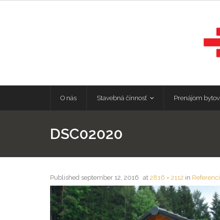
O nás
Stavebná činnosť
Prenájom bytov
DSC02020
Published
september 12, 2016
at
2816 × 2112
in
Referenc