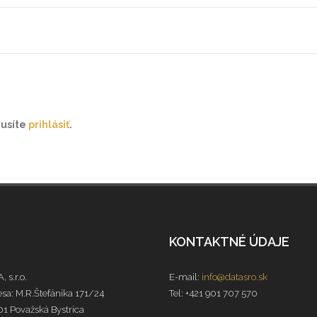
musíte
prihlásiť
.
KONTAKTNÉ ÚDAJE
, s.r.o.
E-mail:
info@datasro.sk
sa: M.R.Štefánika 171/24
Tel: +421 901 707 570
1 Považská Bystrica