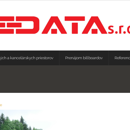
ých a kancelárskych priestorov
Prenájom billboardov
Referenc
ie