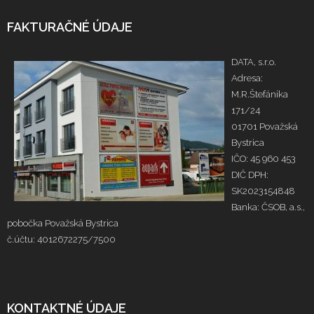
FAKTURAČNÉ ÚDAJE
DATA, s.r.o.
Adresa:
M.R.Štefánika
171/24
01701 Považská
Bystrica
IČO: 45 960 453
DIČ DPH:
SK2023154848
Banka: ČSOB, a.s.,
pobočka Považská Bystrica
č.účtu: 4012672275/7500
KONTAKTNÉ ÚDAJE