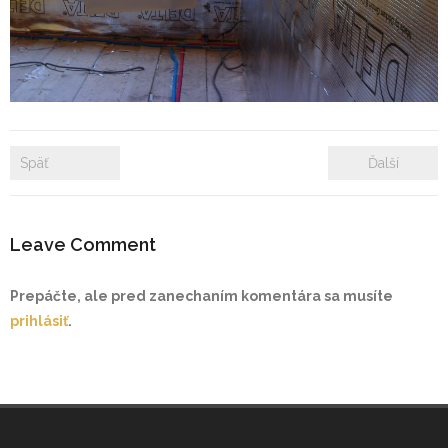
- Zámkové dlažby
- Rekonštrukcie bytových a nebytových priestorov
- Plastové okná a dvere
Späť
Ďalší
Prenájom bytových a kancelárskych priestorov
Prenájom billboardov
Leave Comment
Referencie
Prepáčte, ale pred zanechaním komentára sa musíte
prihlásiť
.