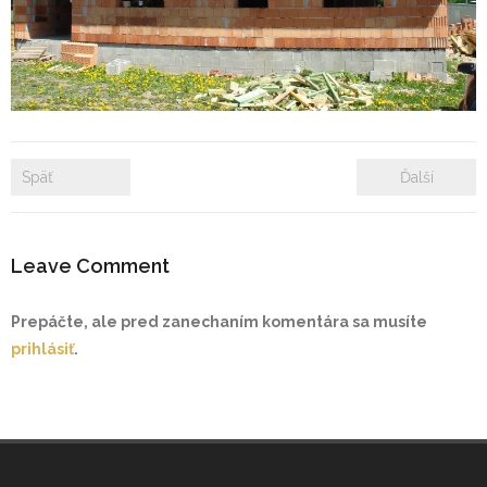
- Zámkové dlažby
- Rekonštrukcie bytových a nebytových priestorov
- Plastové okná a dvere
Späť
Ďalší
Prenájom bytových a kancelárskych priestorov
Prenájom billboardov
Leave Comment
Referencie
Prepáčte, ale pred zanechaním komentára sa musíte
prihlásiť
.