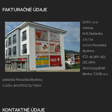
FAKTURAČNÉ ÚDAJE
DATA, s.r.o.
Adresa:
M.R.Štefánika
171/24
01701 Považská
Bystrica
IČO: 45 960 453
DIČ DPH:
SK2023154848
Banka: ČSOB, a.s.,
pobočka Považská Bystrica
č.účtu: 4012672275/7500
KONTAKTNÉ ÚDAJE