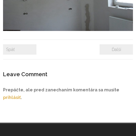
- Zámkové dlažby
- Rekonštrukcie bytových a nebytových priestorov
- Plastové okná a dvere
Späť
Ďalší
Prenájom bytových a kancelárskych priestorov
Prenájom billboardov
Leave Comment
Referencie
Prepáčte, ale pred zanechaním komentára sa musíte
prihlásiť
.