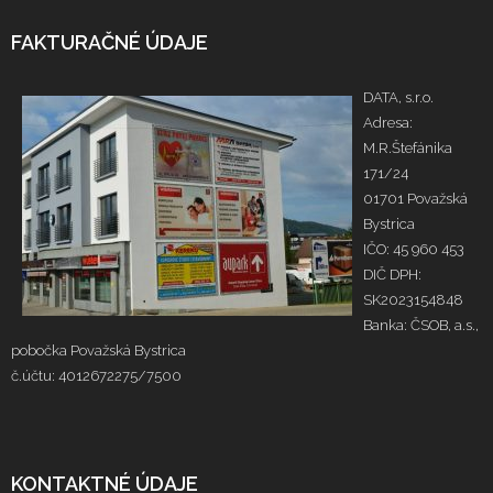
FAKTURAČNÉ ÚDAJE
DATA, s.r.o.
Adresa:
M.R.Štefánika
171/24
01701 Považská
Bystrica
IČO: 45 960 453
DIČ DPH:
SK2023154848
Banka: ČSOB, a.s.,
pobočka Považská Bystrica
č.účtu: 4012672275/7500
KONTAKTNÉ ÚDAJE