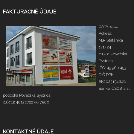
FAKTURAČNÉ ÚDAJE
DATA, s.r.o.
Adresa:
M.R.Štefánika
171/24
01701 Považská
Bystrica
IČO: 45 960 453
DIČ DPH:
SK2023154848
Banka: ČSOB, a.s.,
pobočka Považská Bystrica
č.účtu: 4012672275/7500
KONTAKTNÉ ÚDAJE