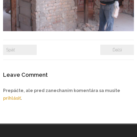
- Zámkové dlažby
- Rekonštrukcie bytových a nebytových priestorov
- Plastové okná a dvere
Späť
Ďalší
Prenájom bytových a kancelárskych priestorov
Prenájom billboardov
Leave Comment
Referencie
Prepáčte, ale pred zanechaním komentára sa musíte
prihlásiť
.