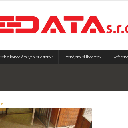
ých a kancelárskych priestorov
Prenájom billboardov
Referenc
ie