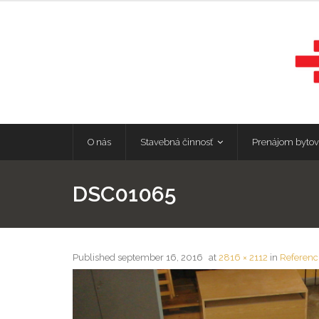
O nás
Stavebná činnosť
Prenájom bytov
DSC01065
Published
september 16, 2016
at
2816 × 2112
in
Referenc