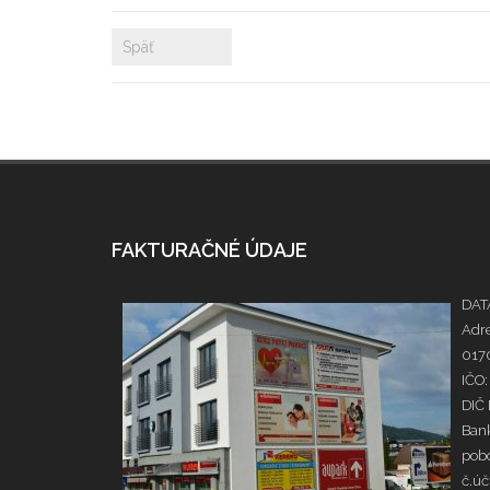
Späť
FAKTURAČNÉ ÚDAJE
DATA
Adre
0170
IČO:
DIČ
Bank
pobo
č.ú