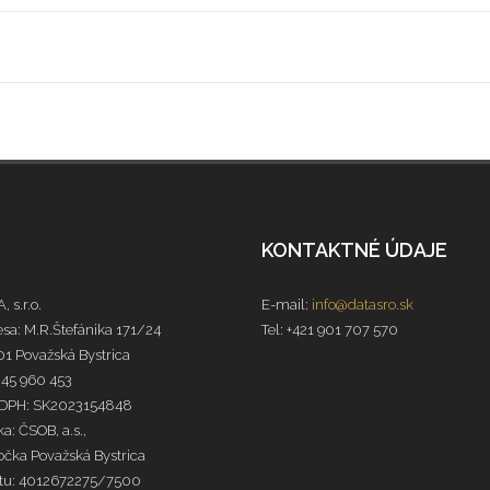
KONTAKTNÉ ÚDAJE
, s.r.o.
E-mail:
info@datasro.sk
sa: M.R.Štefánika 171/24
Tel: +421 901 707 570
1 Považská Bystrica
 45 960 453
 DPH: SK2023154848
a: ČSOB, a.s.,
čka Považská Bystrica
čtu: 4012672275/7500