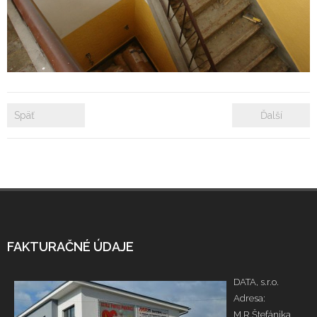
- Zámkové dlažby
- Rekonštrukcie bytových a nebytových priestorov
- Plastové okná a dvere
Späť
Ďalší
Prenájom bytových a kancelárskych priestorov
Prenájom billboardov
Referencie
FAKTURAČNÉ ÚDAJE
DATA, s.r.o.
Adresa:
M.R.Štefánika