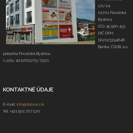
171/24
01701 Považská
Bystrica
IČO: 45 960 453
DIČ DPH:
SK2023154848
Banka: ČSOB, a.s.,
pobočka Považská Bystrica
č.účtu: 4012672275/7500
KONTAKTNÉ ÚDAJE
E-mail:
info@datasro.sk
Tel: +421 901 707 570