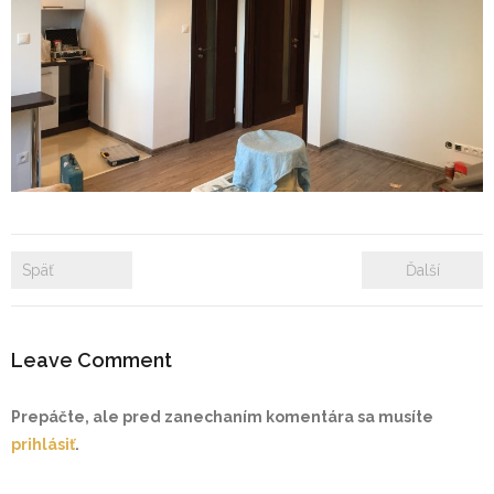
- Zámkové dlažby
- Rekonštrukcie bytových a nebytových priestorov
- Plastové okná a dvere
Prenájom bytových a kancelárskych priestorov
Prenájom billboardov
Späť
Ďalší
Referencie
Leave Comment
Prepáčte, ale pred zanechaním komentára sa musíte
prihlásiť
.