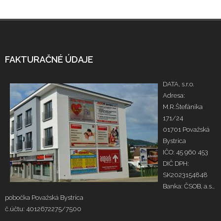
FAKTURAČNÉ ÚDAJE
DATA, s.r.o.
Adresa:
M.R.Štefánika
171/24
01701 Považská
Bystrica
IČO: 45 960 453
DIČ DPH:
SK2023154848
Banka: ČSOB, a.s.,
pobočka Považská Bystrica
č.účtu: 4012672275/7500