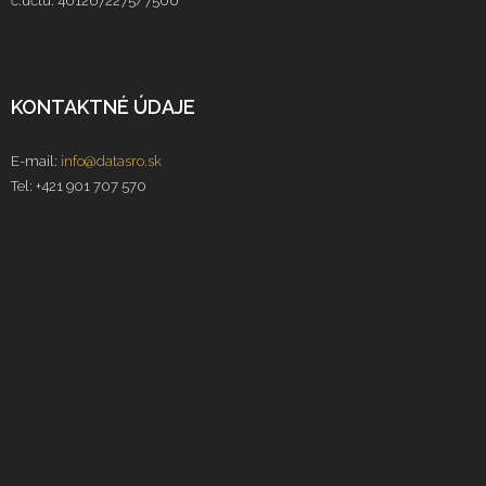
č.účtu: 4012672275/7500
KONTAKTNÉ ÚDAJE
E-mail:
info@datasro.sk
Tel: +421 901 707 570