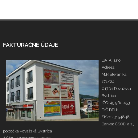
FAKTURAČNÉ ÚDAJE
DATA, s.r.o.
Adresa:
M.R.Štefánika
171/24
01701 Považská
Bystrica
IČO: 45 960 453
DIČ DPH:
SK2023154848
Banka: ČSOB, a.s.,
pobočka Považská Bystrica