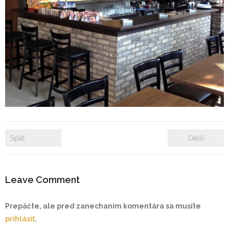
- Zámkové dlažby
- Rekonštrukcie bytových a nebytových priestorov
- Plastové okná a dvere
Prenájom bytových a kancelárskych priestorov
Prenájom billboardov
Referencie
Späť
Ďalší
Leave Comment
Prepáčte, ale pred zanechaním komentára sa musíte
prihlásiť
.