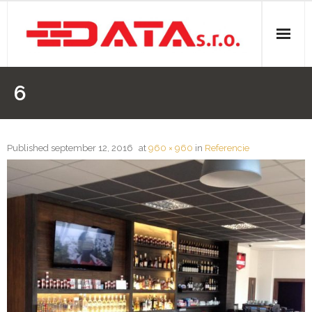
O nás
6
Stavebná činnosť
- Elektroinštalácie
Published
september 12, 2016
at
960 × 960
in
Referencie
- Izolácie
- Kúpeľne
- Rezanie panelov
- Sádrokartóny
- Voda, odpady, kúrenie