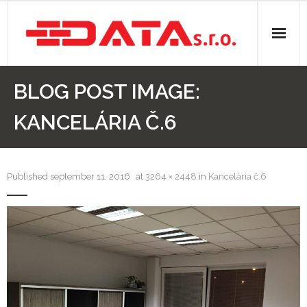
O nás
BLOG POST IMAGE:
Stavebná činnosť
KANCELÁRIA Č.6
- Elektroinštalácie
- Izolácie
Published
september 11, 2016
at
3264 × 2448
in
Kancelária č.6
- Kúpeľne
- Rezanie panelov
- Sádrokartóny
- Voda, odpady, kúrenie