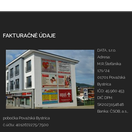
FAKTURAČNÉ ÚDAJE
DATA, s.r.o.
Adresa:
M.R.Štefánika
171/24
01701 Považská
Bystrica
IČO: 45 960 453
DIČ DPH:
SK2023154848
Banka: ČSOB, a.s.,
pobočka Považská Bystrica
č.účtu: 4012672275/7500