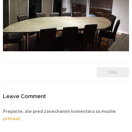
- Zámkové dlažby
- Rekonštrukcie bytových a nebytových priestorov
- Plastové okná a dvere
Prenájom bytových a kancelárskych priestorov
Prenájom billboardov
Ďalší
Referencie
Leave Comment
Prepáčte, ale pred zanechaním komentára sa musíte
prihlásiť
.