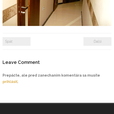
- Zámkové dlažby
- Rekonštrukcie bytových a nebytových priestorov
- Plastové okná a dvere
Späť
Ďalší
Prenájom bytových a kancelárskych priestorov
Prenájom billboardov
Leave Comment
Referencie
Prepáčte, ale pred zanechaním komentára sa musíte
prihlásiť
.