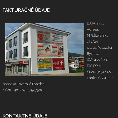
FAKTURAČNÉ ÚDAJE
DATA, s.r.o.
Adresa:
M.R.Štefánika
171/24
01701 Považská
Bystrica
IČO: 45 960 453
DIČ DPH:
SK2023154848
Banka: ČSOB, a.s.,
pobočka Považská Bystrica
č.účtu: 4012672275/7500
KONTAKTNÉ ÚDAJE