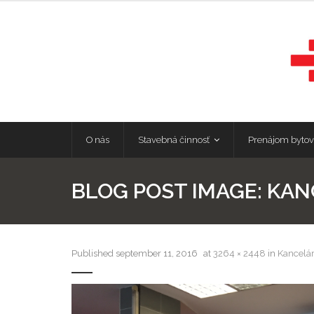
O nás
Stavebná činnosť
Prenájom bytov
BLOG POST IMAGE:
KAN
Published
september 11, 2016
at
3264 × 2448
in
Kancelár