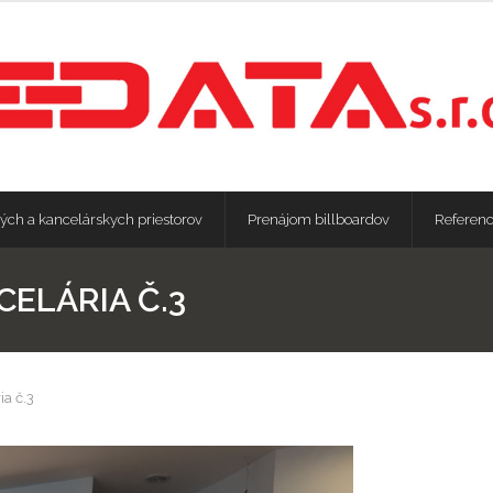
ých a kancelárskych priestorov
Prenájom billboardov
Referenc
CELÁRIA Č.3
ia č.3