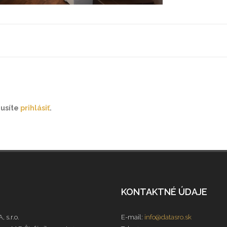
musíte
prihlásiť
.
KONTAKTNÉ ÚDAJE
, s.r.o.
E-mail:
info@datasro.sk