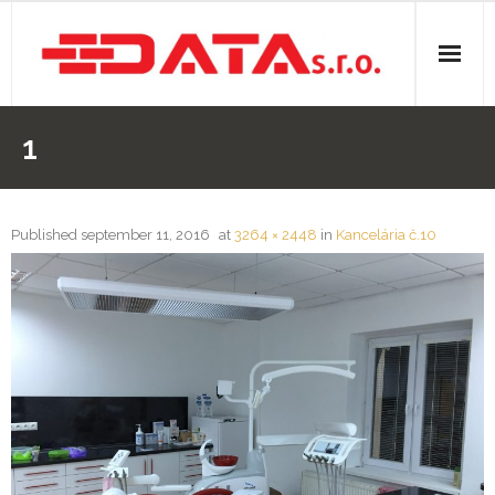
O nás
1
Stavebná činnosť
- Elektroinštalácie
Published
september 11, 2016
at
3264 × 2448
in
Kancelária č.10
- Izolácie
- Kúpeľne
- Rezanie panelov
- Sádrokartóny
- Voda, odpady, kúrenie