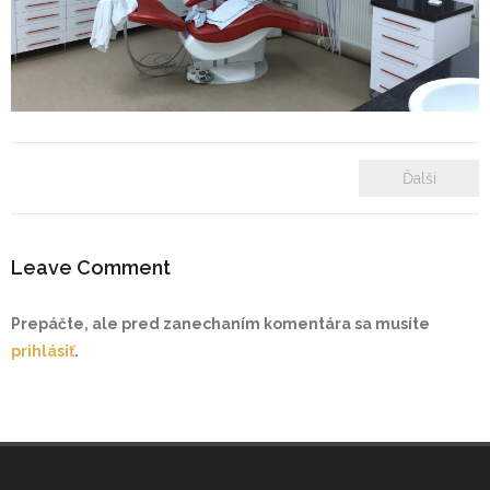
- Zámkové dlažby
- Rekonštrukcie bytových a nebytových priestorov
- Plastové okná a dvere
Ďalší
Prenájom bytových a kancelárskych priestorov
Prenájom billboardov
Leave Comment
Referencie
Prepáčte, ale pred zanechaním komentára sa musíte
prihlásiť
.