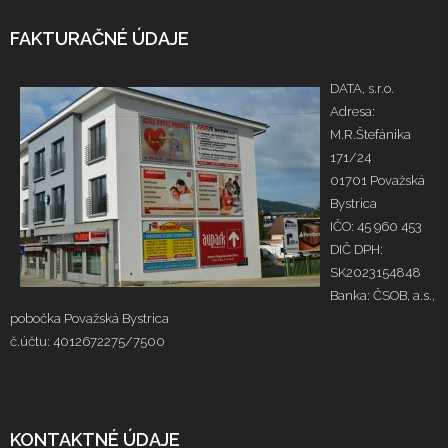
FAKTURAČNÉ ÚDAJE
DATA, s.r.o.
Adresa:
M.R.Štefánika
171/24
01701 Považská
Bystrica
IČO: 45 960 453
DIČ DPH:
SK2023154848
Banka: ČSOB, a.s.,
pobočka Považská Bystrica
č.účtu: 4012672275/7500
KONTAKTNÉ ÚDAJE