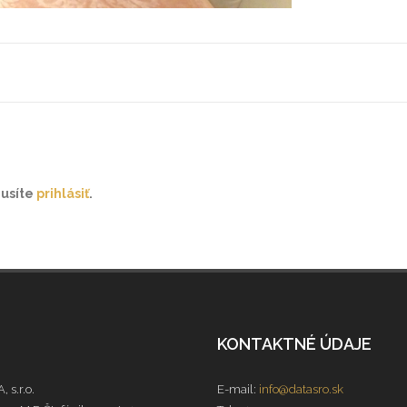
musíte
prihlásiť
.
KONTAKTNÉ ÚDAJE
, s.r.o.
E-mail:
info@datasro.sk