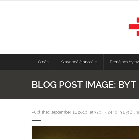
O nás
Stavebná činnosť
Prenájom bytov
BLOG POST IMAGE:
BYT 
Published
september 11, 2016
at
3264 × 2448
in
Byt Žilin