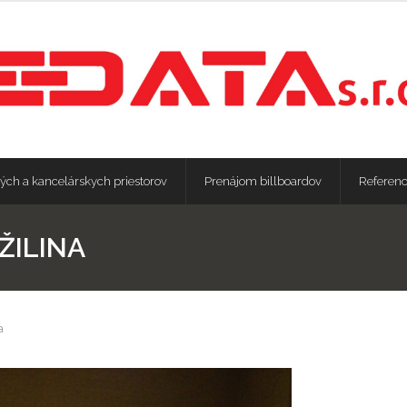
ých a kancelárskych priestorov
Prenájom billboardov
Referenc
ŽILINA
a