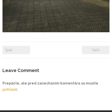
- Zámkové dlažby
- Rekonštrukcie bytových a nebytových priestorov
- Plastové okná a dvere
Prenájom bytových a kancelárskych priestorov
Späť
Ďalší
Prenájom billboardov
Referencie
Leave Comment
Prepáčte, ale pred zanechaním komentára sa musíte
prihlásiť
.