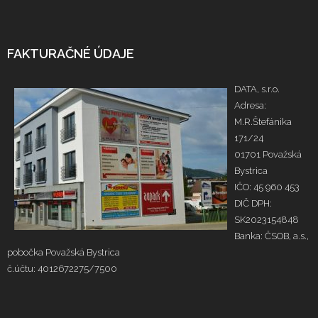
FAKTURAČNÉ ÚDAJE
DATA, s.r.o.
Adresa:
M.R.Štefánika
171/24
01701 Považská
Bystrica
IČO: 45 960 453
DIČ DPH:
SK2023154848
Banka: ČSOB, a.s.,
pobočka Považská Bystrica
č.účtu: 4012672275/7500