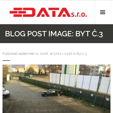
O nás
BLOG POST IMAGE:
BYT Č.3
Stavebná činnosť
- Elektroinštalácie
Published
september 11, 2016
at
3264 × 2448
in
Byt č.3
- Izolácie
- Kúpeľne
- Rezanie panelov
- Sádrokartóny
- Voda, odpady, kúrenie