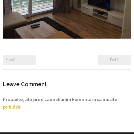
- Zámkové dlažby
- Rekonštrukcie bytových a nebytových priestorov
- Plastové okná a dvere
Prenájom bytových a kancelárskych priestorov
Späť
Ďalší
Prenájom billboardov
Referencie
Leave Comment
Prepáčte, ale pred zanechaním komentára sa musíte
prihlásiť
.