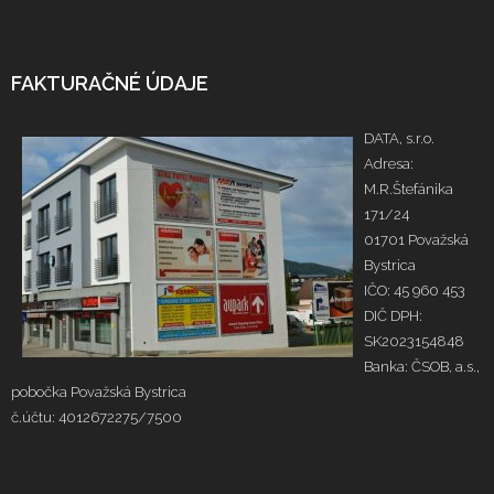
FAKTURAČNÉ ÚDAJE
DATA, s.r.o.
Adresa:
M.R.Štefánika
171/24
01701 Považská
Bystrica
IČO: 45 960 453
DIČ DPH:
SK2023154848
Banka: ČSOB, a.s.,
pobočka Považská Bystrica
č.účtu: 4012672275/7500