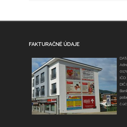
FAKTURAČNÉ ÚDAJE
DATA
Adre
0170
IČO:
DIČ
Bank
pobo
č.ú