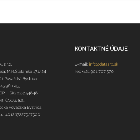
KONTAKTNÉ ÚDAJE
, s.r.o.
E-mail:
info@datasro.sk
sa: M.R.Štefánika 171/24
Tel: +421 901 707 570
1 Považská Bystrica
 45 960 453
 DPH: SK2023154848
a: ČSOB, a.s.,
čka Považská Bystrica
čtu: 4012672275/7500