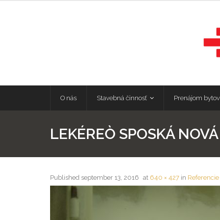
O nás
Stavebná činnosť
Prenájom bytov
LEKÉREÒ SPOSKÁ NOVÁ
Published
september 13, 2016
at
640 × 427
in
Referencie