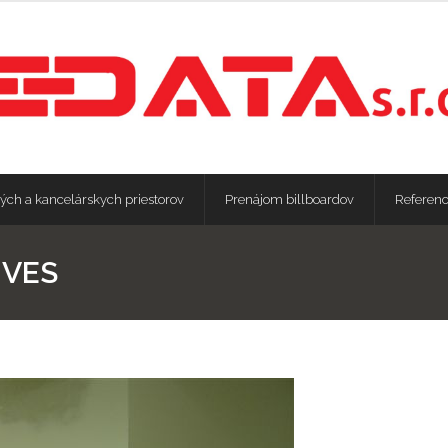
ých a kancelárskych priestorov
Prenájom billboardov
Referenc
 VES