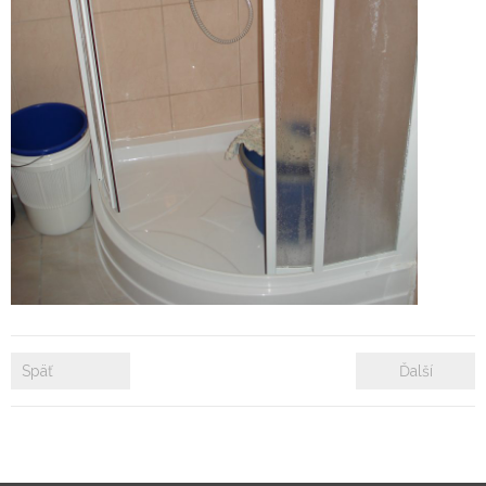
- Zámkové dlažby
- Rekonštrukcie bytových a nebytových priestorov
- Plastové okná a dvere
Prenájom bytových a kancelárskych priestorov
Prenájom billboardov
Referencie
Späť
Ďalší