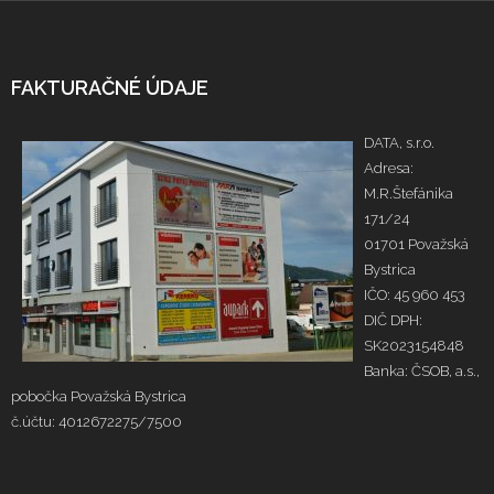
FAKTURAČNÉ ÚDAJE
DATA, s.r.o.
Adresa:
M.R.Štefánika
171/24
01701 Považská
Bystrica
IČO: 45 960 453
DIČ DPH:
SK2023154848
Banka: ČSOB, a.s.,
pobočka Považská Bystrica
č.účtu: 4012672275/7500