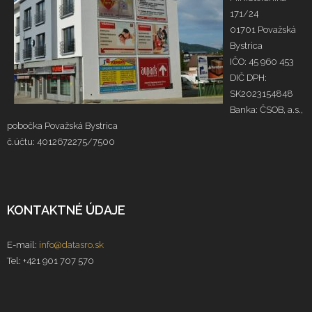
171/24
01701 Považská
Bystrica
IČO: 45 960 453
DIČ DPH:
SK2023154848
Banka: ČSOB, a.s.,
pobočka Považská Bystrica
č.účtu: 4012672275/7500
KONTAKTNÉ ÚDAJE
E-mail:
info@datasro.sk
Tel: +421 901 707 570