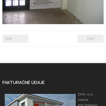
- Zámkové dlažby
- Rekonštrukcie bytových a nebytových priestorov
- Plastové okná a dvere
Späť
Ďalší
Prenájom bytových a kancelárskych priestorov
Prenájom billboardov
Referencie
FAKTURAČNÉ ÚDAJE
DATA, s.r.o.
Adresa:
M.R.Štefánika