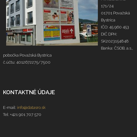
171/24
01701 Považská
Bystrica
IČO: 45 960 453
DIČ DPH:
SK2023154848
Banka: ČSOB, a.s.,
pobočka Považská Bystrica
č.účtu: 4012672275/7500
KONTAKTNÉ ÚDAJE
E-mail:
info@datasro.sk
Tel: +421 901 707 570