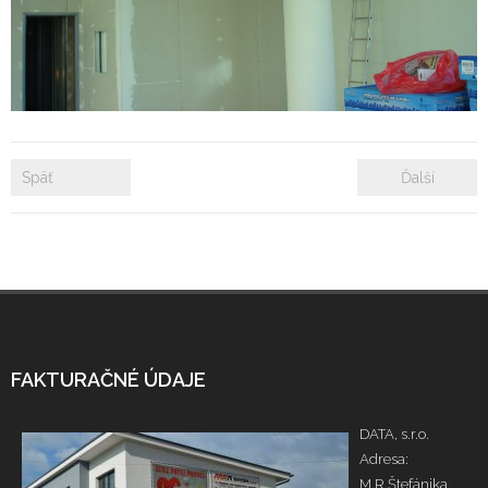
- Zámkové dlažby
- Rekonštrukcie bytových a nebytových priestorov
- Plastové okná a dvere
Späť
Ďalší
Prenájom bytových a kancelárskych priestorov
Prenájom billboardov
Referencie
FAKTURAČNÉ ÚDAJE
DATA, s.r.o.
Adresa:
M.R.Štefánika