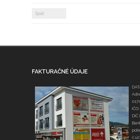
Späť
FAKTURAČNÉ ÚDAJE
DATA
Adre
0170
IČO:
DIČ
Bank
pobo
č.ú