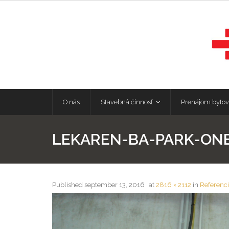
O nás
Stavebná činnosť
Prenájom bytov
LEKAREN-BA-PARK-ONE
Published
september 13, 2016
at
2816 × 2112
in
Referenc