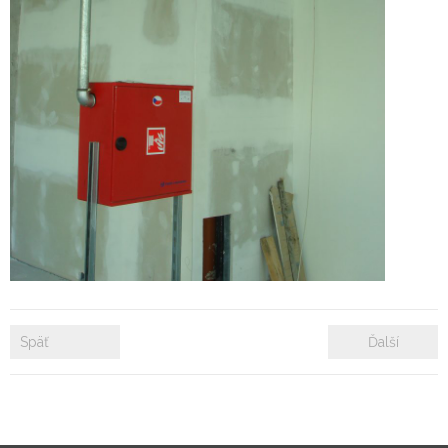
- Zámkové dlažby
- Rekonštrukcie bytových a nebytových priestorov
- Plastové okná a dvere
Prenájom bytových a kancelárskych priestorov
Prenájom billboardov
Referencie
Späť
Ďalší