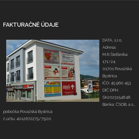
FAKTURAČNÉ ÚDAJE
DATA, s.r.o.
Adresa:
M.R.Štefánika
171/24
01701 Považská
Bystrica
IČO: 45 960 453
DIČ DPH:
SK2023154848
Banka: ČSOB, a.s.,
pobočka Považská Bystrica
č.účtu: 4012672275/7500