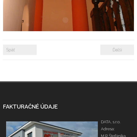
- Zámkové dlažby
- Rekonštrukcie bytových a nebytových priestorov
- Plastové okná a dvere
Späť
Ďalší
Prenájom bytových a kancelárskych priestorov
Prenájom billboardov
Referencie
FAKTURAČNÉ ÚDAJE
DATA, s.r.o.
Adresa:
M.R.Štefánika