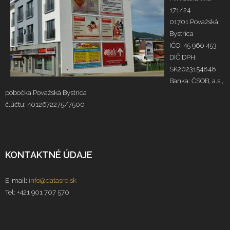
171/24
01701 Považská
Bystrica
IČO: 45 960 453
DIČ DPH:
SK2023154848
Banka: ČSOB, a.s.,
pobočka Považská Bystrica
č.účtu: 4012672275/7500
KONTAKTNÉ ÚDAJE
E-mail:
info@datasro.sk
Tel: +421 901 707 570