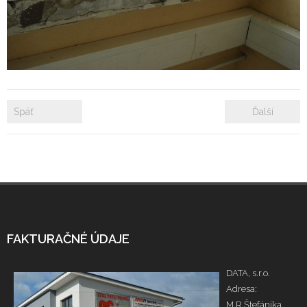
- Zámkové dlažby
- Rekonštrukcie bytových a nebytových priestorov
- Plastové okná a dvere
Späť
Ďalší
Prenájom bytových a kancelárskych priestorov
Prenájom billboardov
Referencie
FAKTURAČNÉ ÚDAJE
DATA, s.r.o.
Adresa:
M.R.Štefánika