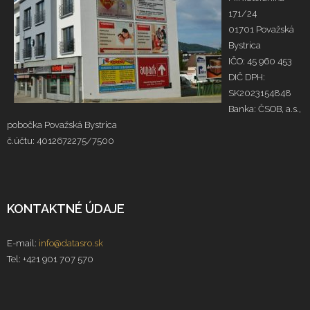
171/24
01701 Považská
Bystrica
IČO: 45 960 453
DIČ DPH:
SK2023154848
Banka: ČSOB, a.s.,
pobočka Považská Bystrica
č.účtu: 4012672275/7500
KONTAKTNÉ ÚDAJE
E-mail:
info@datasro.sk
Tel: +421 901 707 570