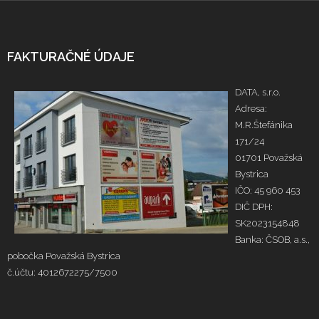
FAKTURAČNÉ ÚDAJE
DATA, s.r.o.
Adresa:
M.R.Štefánika
171/24
01701 Považská
Bystrica
IČO: 45 960 453
DIČ DPH:
SK2023154848
Banka: ČSOB, a.s.,
pobočka Považská Bystrica
č.účtu: 4012672275/7500