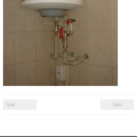
- Zámkové dlažby
- Rekonštrukcie bytových a nebytových priestorov
- Plastové okná a dvere
Prenájom bytových a kancelárskych priestorov
Prenájom billboardov
Referencie
Späť
Ďalší