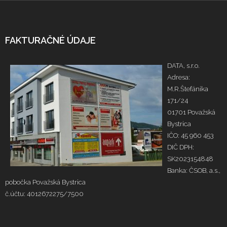
FAKTURAČNÉ ÚDAJE
DATA, s.r.o.
Adresa:
M.R.Štefánika
171/24
01701 Považská
Bystrica
IČO: 45 960 453
DIČ DPH:
SK2023154848
Banka: ČSOB, a.s.,
pobočka Považská Bystrica
č.účtu: 4012672275/7500