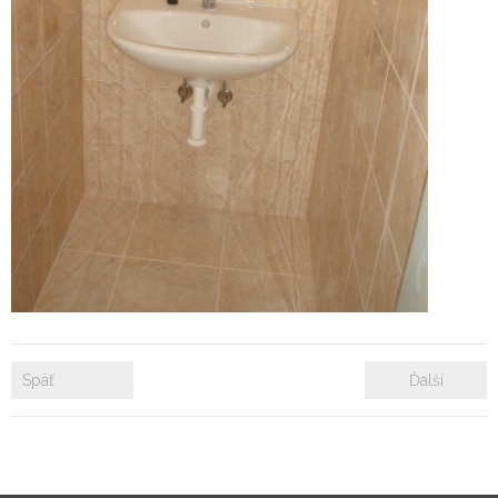
- Zámkové dlažby
- Rekonštrukcie bytových a nebytových priestorov
- Plastové okná a dvere
Prenájom bytových a kancelárskych priestorov
Prenájom billboardov
Referencie
Späť
Ďalší