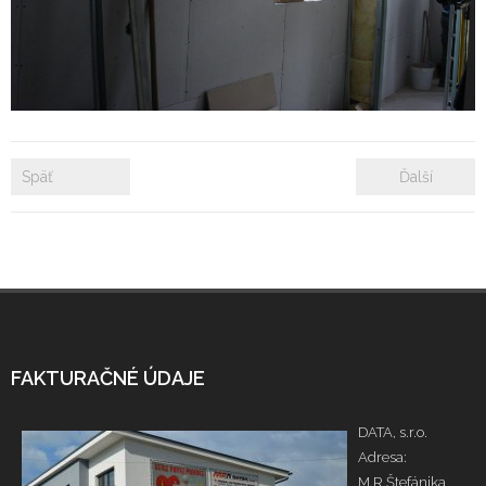
- Zámkové dlažby
- Rekonštrukcie bytových a nebytových priestorov
- Plastové okná a dvere
Späť
Ďalší
Prenájom bytových a kancelárskych priestorov
Prenájom billboardov
Referencie
FAKTURAČNÉ ÚDAJE
DATA, s.r.o.
Adresa:
M.R.Štefánika