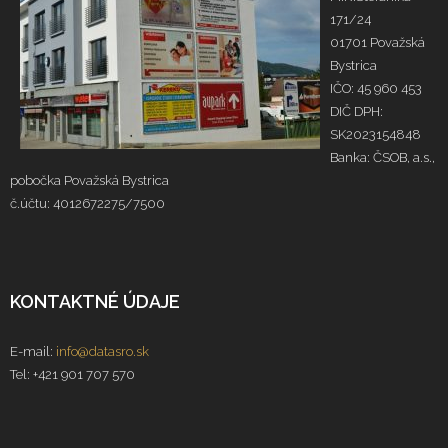
171/24
01701 Považská
Bystrica
IČO: 45 960 453
DIČ DPH:
SK2023154848
Banka: ČSOB, a.s.,
pobočka Považská Bystrica
č.účtu: 4012672275/7500
KONTAKTNÉ ÚDAJE
E-mail:
info@datasro.sk
Tel: +421 901 707 570