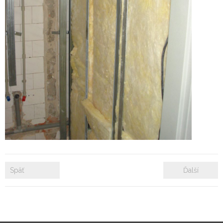
- Zámkové dlažby
- Rekonštrukcie bytových a nebytových priestorov
- Plastové okná a dvere
Prenájom bytových a kancelárskych priestorov
Prenájom billboardov
Referencie
Späť
Ďalší