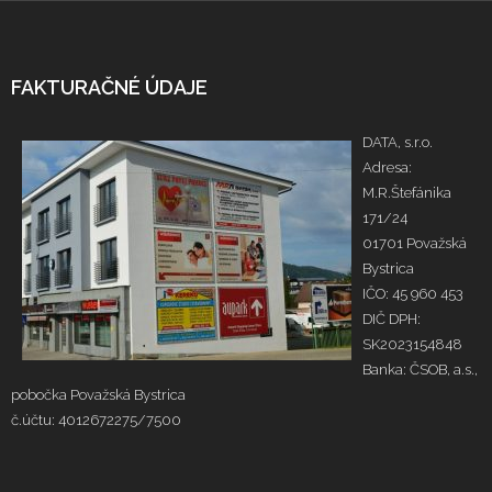
FAKTURAČNÉ ÚDAJE
DATA, s.r.o.
Adresa:
M.R.Štefánika
171/24
01701 Považská
Bystrica
IČO: 45 960 453
DIČ DPH:
SK2023154848
Banka: ČSOB, a.s.,
pobočka Považská Bystrica
č.účtu: 4012672275/7500