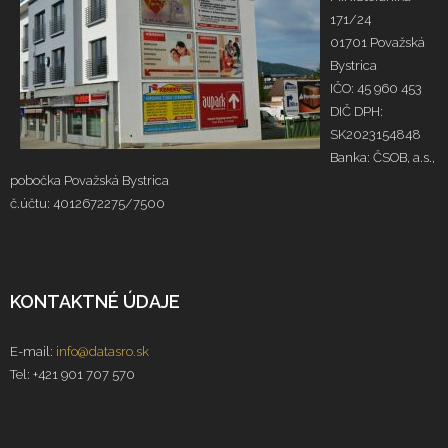
171/24
01701 Považská
Bystrica
IČO: 45 960 453
DIČ DPH:
SK2023154848
Banka: ČSOB, a.s.,
pobočka Považská Bystrica
č.účtu: 4012672275/7500
KONTAKTNÉ ÚDAJE
E-mail:
info@datasro.sk
Tel: +421 901 707 570