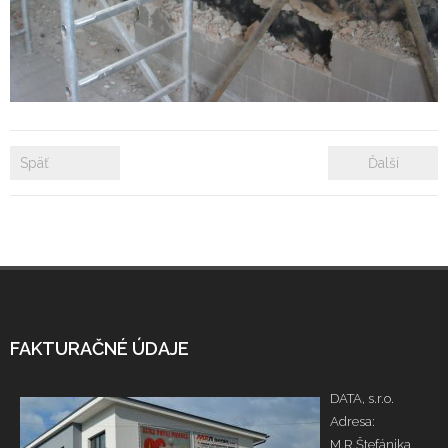
- Zámkové dlažby
- Rekonštrukcie bytových a nebytových priestorov
- Plastové okná a dvere
Späť
Ďalší
Prenájom bytových a kancelárskych priestorov
Prenájom billboardov
Referencie
FAKTURAČNÉ ÚDAJE
DATA, s.r.o.
Adresa:
M.R.Štefánika