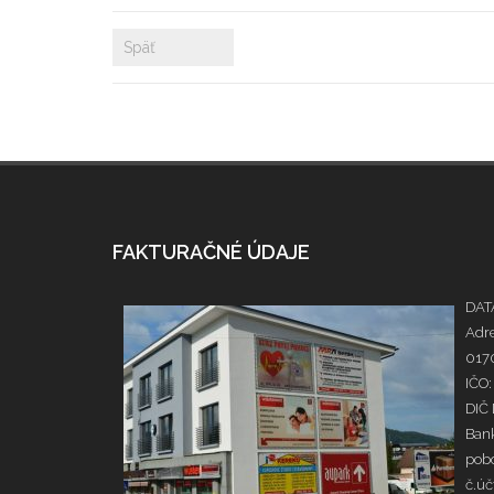
Späť
FAKTURAČNÉ ÚDAJE
DATA
Adre
0170
IČO:
DIČ
Bank
pobo
č.ú