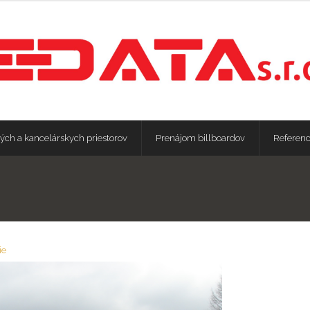
ých a kancelárskych priestorov
Prenájom billboardov
Referenc
ie