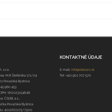
KONTAKTNÉ ÚDAJE
, s.r.o.
E-mail:
info@datasro.sk
sa: M.R.Štefánika 171/24
Tel: +421 901 707 570
1 Považská Bystrica
 45 960 453
 DPH: SK2023154848
a: ČSOB, a.s.,
čka Považská Bystrica
čtu: 4012672275/7500