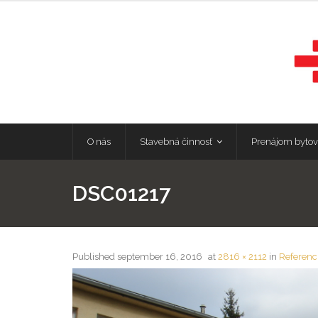
O nás
Stavebná činnosť
Prenájom bytov
DSC01217
Published
september 16, 2016
at
2816 × 2112
in
Referenc