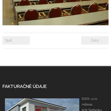
- Zámkové dlažby
- Rekonštrukcie bytových a nebytových priestorov
- Plastové okná a dvere
Späť
Ďalší
Prenájom bytových a kancelárskych priestorov
Prenájom billboardov
Referencie
FAKTURAČNÉ ÚDAJE
DATA, s.r.o.
Adresa:
M.R.Štefánika