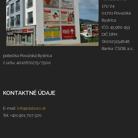
171/24
01701 Považská
Bystrica
IČO: 45 960 453
DIČ DPH:
SK2023154848
Banka: ČSOB, a.s.,
pobočka Považská Bystrica
č.účtu: 4012672275/7500
KONTAKTNÉ ÚDAJE
E-mail:
info@datasro.sk
Tel: +421 901 707 570