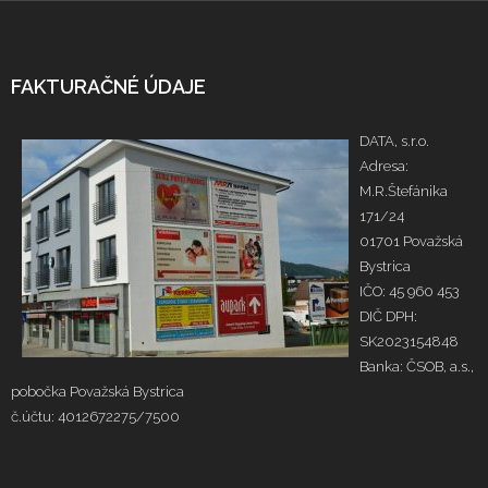
FAKTURAČNÉ ÚDAJE
DATA, s.r.o.
Adresa:
M.R.Štefánika
171/24
01701 Považská
Bystrica
IČO: 45 960 453
DIČ DPH:
SK2023154848
Banka: ČSOB, a.s.,
pobočka Považská Bystrica
č.účtu: 4012672275/7500