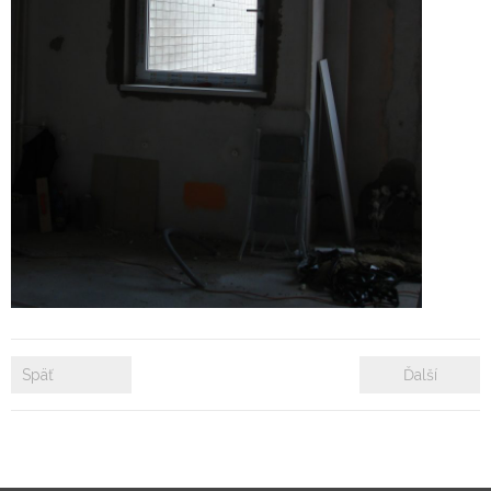
- Zámkové dlažby
- Rekonštrukcie bytových a nebytových priestorov
- Plastové okná a dvere
Prenájom bytových a kancelárskych priestorov
Prenájom billboardov
Referencie
Späť
Ďalší